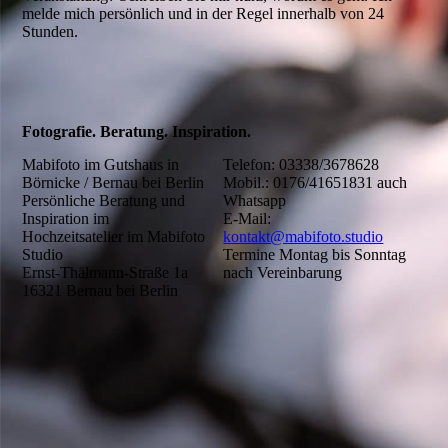
melde mich persönlich und in der Regel innerhalb von 24
Stunden.
Fotografie. Beratung. Inspiration.
Mabifoto im Gutshaus in
Telefon: 03338/3678628
Börnicke / Bernau bei Berlin
Mobil.: 0176/41651831 auch
Persönliche Beratung und
Whatsapp
Inspiration im
E-Mail:
Hochzeitsatelier im Mabifoto
kontakt@mabifoto.studio
Studio
Termine Montag bis Sonntag
Ernst-Thälmann-Straße 1a
nach Vereinbarung
16321 Bernau bei Berlin