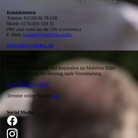
Kontaktdaten
Telefon: 03338/36 78 628
Mobil: 0176/416 518 31
(Wir sind rund um die Uhr erreichbar)
E-Mail:
kontakt@mabifoto.studio
KONTAKTFORMULAR
Öffnungszeiten
Mabifoto
Persönliche Beratung und Inspiration im Mabifoto Büro
Termine Montag bis Sonntag nach Vereinbarung
ANFAHRTSKARTE
Termine online buchen
hier
.
Social Media