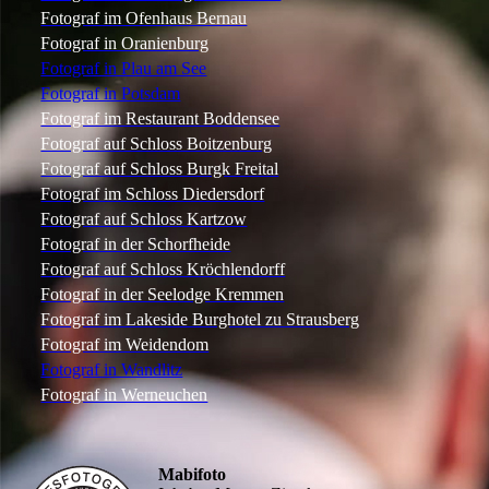
Fotograf im Ofenhaus Bernau
Fotograf in Oranienburg
Fotograf in Plau am See
Fotograf in Potsdam
Fotograf im Restaurant Boddensee
Fotograf auf Schloss Boitzenburg
Fotograf auf Schloss Burgk Freital
Fotograf im Schloss Diedersdorf
Fotograf auf Schloss Kartzow
Fotograf in der Schorfheide
Fotograf auf Schloss Kröchlendorff
Fotograf in der Seelodge Kremmen
Fotograf im Lakeside Burghotel zu Strausberg
Fotograf im Weidendom
Fotograf in Wandlitz
Fotograf in Werneuchen
Mabifoto