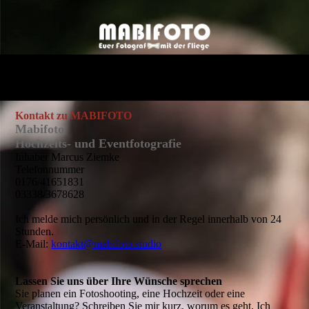
Kontakt zu MABIFOTO
Mabifoto
Hochzeits- und Eventfotografie
Inhaber Marcus Ziemke
Telefonnummer
0176/41651831
03338/3678628
Ich melde mich persönlich und in der Regel innerhalb von 24
Stunden.
E-Mail:
kontakt@mabifoto.studio
Lassen Sie uns über Ihre Wünsche sprechen
Sie planen ein Fotoshooting, eine Hochzeit oder eine
Veranstaltung? Schreiben Sie mir kurz, worum es geht. Ich