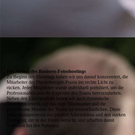
Der Ablauf des Business-Fotoshootings
Zu Beginn des Shootings haben wir uns darauf konzentriert, die
Mitarbeiter der Physiotherapie-Praxis ins rechte Licht zu
rücken. Jeder Mitarbeiter wurde individuell porträtiert, um die
Professionalität und die Expertise des Teams hervorzuheben.
Neben den Einzelporträts haben wir auch dynamische
Teamfotos erstellt, um das enge Miteinander und die
gemeinsame Mission des Teams zu veranschaulichen. Diese
Bilder transportieren das positive Arbeitsklima und den starken
Teamgeist, der in der Praxis herrscht, und schaffen damit
Vertrauen bei den Patienten.