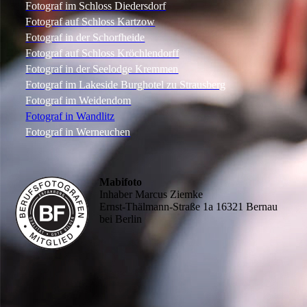
Fotograf im Schloss Diedersdorf
Fotograf auf Schloss Kartzow
Fotograf in der Schorfheide
Fotograf auf Schloss Kröchlendorff
Fotograf in der Seelodge Kremmen
Fotograf im Lakeside Burghotel zu Strausberg
Fotograf im Weidendom
Fotograf in Wandlitz
Fotograf in Werneuchen
Mabifoto
Inhaber Marcus Ziemke
Ernst-Thälmann-Straße 1a 16321 Bernau
bei Berlin