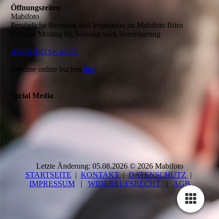
Öffnungszeiten
Mabifoto
Persönliche Beratung und Inspiration im Mabifoto Büro
Termine Montag bis Sonntag nach Vereinbarung
ANFAHRTSKARTE
Termine online buchen
hier
.
Social Media
Letzte Änderung: 05.08.2026 © 2026 Mabifoto
STARTSEITE
|
KONTAKT
|
DATEN­SCHUTZ
|
IMPRESSUM
|
WIDERRUFSRECHT
|
AGB