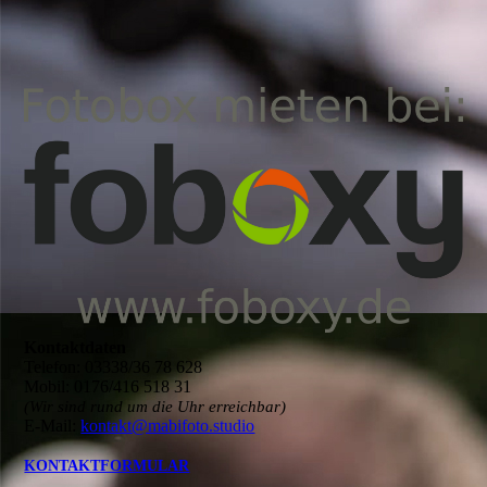
Kontaktdaten
Telefon: 03338/36 78 628
Mobil: 0176/416 518 31
(Wir sind rund um die Uhr erreichbar)
E-Mail:
kontakt@mabifoto.studio
KONTAKTFORMULAR