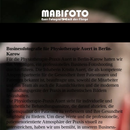
Businessfotografie für Physiotherapie Auert in Berlin-
Karow
Für die Physiotherapie-Praxis Auert in Berlin-Karow hatten wir
das Vergnügen, ein professionelles Business-Fotoshooting
durchzuführen. Die Inhaberin Kristin Auert, die als kompetente
Ansprechpartnerin für die Gesundheit ihrer Patientinnen und
Patienten bekannt ist, beauftragte uns, sowohl die Mitarbeiter
und das Team als auch die Räumlichkeiten und die modernen
Behandlungsgeräte der Praxis in authentischen Bildern
festzuhalten.
Die Physiotherapie-Praxis Auert steht für individuelle und
ganzheitliche Behandlungsansätze, die darauf abzielen, die
Lebensqualität der Patienten zu verbessern und ihre Gesundheit
langfristig zu fördern. Um diese Werte und die professionelle,
patientenorientierte Atmosphäre der Praxis visuell zu
unterstreichen, haben wir uns bemüht, in unserem Business-