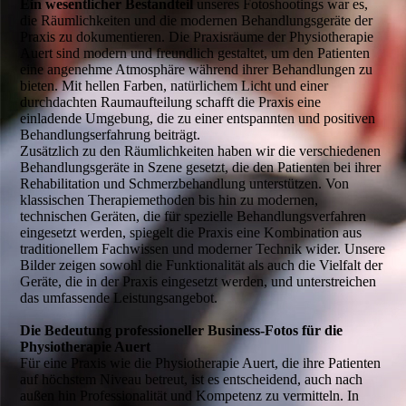
Ein wesentlicher Bestandteil
unseres Fotoshootings war es,
die Räumlichkeiten und die modernen Behandlungsgeräte der
Praxis zu dokumentieren. Die Praxisräume der Physiotherapie
Auert sind modern und freundlich gestaltet, um den Patienten
eine angenehme Atmosphäre während ihrer Behandlungen zu
bieten. Mit hellen Farben, natürlichem Licht und einer
durchdachten Raumaufteilung schafft die Praxis eine
einladende Umgebung, die zu einer entspannten und positiven
Behandlungserfahrung beiträgt.
Zusätzlich zu den Räumlichkeiten haben wir die verschiedenen
Behandlungsgeräte in Szene gesetzt, die den Patienten bei ihrer
Rehabilitation und Schmerzbehandlung unterstützen. Von
klassischen Therapiemethoden bis hin zu modernen,
technischen Geräten, die für spezielle Behandlungsverfahren
eingesetzt werden, spiegelt die Praxis eine Kombination aus
traditionellem Fachwissen und moderner Technik wider. Unsere
Bilder zeigen sowohl die Funktionalität als auch die Vielfalt der
Geräte, die in der Praxis eingesetzt werden, und unterstreichen
das umfassende Leistungsangebot.
Die Bedeutung professioneller Business-Fotos für die
Physiotherapie Auert
Für eine Praxis wie die Physiotherapie Auert, die ihre Patienten
auf höchstem Niveau betreut, ist es entscheidend, auch nach
außen hin Professionalität und Kompetenz zu vermitteln. In