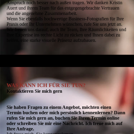
Anspruch noch besser nach außen tragen. Wir danken Kristin
Auert und ihrem Team für das entgegengebrachte Vertrauen
und die angenehme Zusammenarbeit.
Wenn Sie ebenfalls hochwertige Business-Fotografien für Ihre
Praxis oder Ihr Unternehmen wünschen, rufe Sie uns jetzt an.
Wir freuen uns darauf, auch Ihr Team, Ihre Räumlichkeiten und
Ihre Expertise ins rechte Licht zu rücken und Ihnen dabei zu
helfen, eine starke visuelle Präsenz aufzubauen.
WAS KANN ICH FÜR SIE TUN?
Kontaktieren Sie mich gern
Sie haben Fragen zu einem Angebot, möchten einen
Termin buchen oder mich persönlich kennenlernen? Dann
rufen Sie mich gern an, buchen Sie Ihren Termin online
oder schreiben Sie mir eine Nachricht. Ich freue mich auf
Ihre Anfrage.