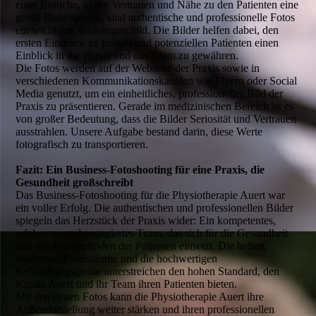
einer Branche, in der Vertrauen und Nähe zu den Patienten eine
große Rolle spielen, sind authentische und professionelle Fotos
ein wichtiges Aushängeschild. Die Bilder helfen dabei, den
ersten Eindruck zu prägen und potenziellen Patienten einen
Einblick in die Praxis und das Team zu gewähren.
Die Fotos werden auf der Webseite der Praxis sowie in
verschiedenen Kommunikationskanälen wie Flyern oder Social
Media genutzt, um ein einheitliches, professionelles Bild der
Praxis zu präsentieren. Gerade im medizinischen Bereich ist es
von großer Bedeutung, dass die Bilder Seriosität und Vertrauen
ausstrahlen. Unsere Aufgabe bestand darin, diese Werte
fotografisch zu transportieren.
Fazit: Ein Business-Fotoshooting für eine Praxis, die
Gesundheit großschreibt
Das Business-Fotoshooting für die Physiotherapie Auert war
ein voller Erfolg. Die authentischen und professionellen Bilder
spiegeln das Herzstück der Praxis wider: Ein kompetentes,
erfahrenes und engagiertes Team, das sich für die Gesundheit
und das Wohlbefinden der Patienten einsetzt. Die hellen,
modernen Praxisräume und die hochwertigen
Behandlungsgeräte unterstreichen den hohen Standard, den
Kristin Auert und ihr Team ihren Patienten bieten.
Mit den neuen Fotos kann die Physiotherapie Auert ihre
Außendarstellung weiter stärken und ihren professionellen