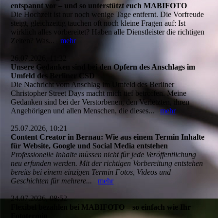
entspannt vor – und so unterstützt euch MABIFOTO
Die Hochzeit ist nur noch wenige Tage entfernt. Die Vorfreude
steigt, gleichzeitig tauchen oft noch kleine Fragen auf: Ist
wirklich alles vorbereitet? Haben alle Dienstleister die richtigen
Zeiten? Was...
mehr
26.07.2026, 11:32
Unsere Gedanken sind bei den Opfern des Anschlags im
Umfeld des Berliner CSD
Die Nachricht vom Anschlag im Umfeld des Berliner
Christopher Street Days macht mich tief betroffen. Meine
Gedanken sind bei der Verstorbenen, den Verletzten, ihren
Angehörigen und allen Menschen, die dieses...
mehr
25.07.2026, 10:21
Content Creator in Bernau: Wie aus einem Termin Inhalte
für Website, Google und Social Media entstehen
Professionelle Inhalte müssen nicht für jede Veröffentlichung
neu erfunden werden. Mit der richtigen Vorbereitung entstehen
bereits bei einem einzigen Termin Fotos, Videos und
Geschichten für mehrere...
mehr
24.07.2026, 08:52
Flexibel bezahlen bei MABIFOTO – so einfach wie Ihr
Fototermin