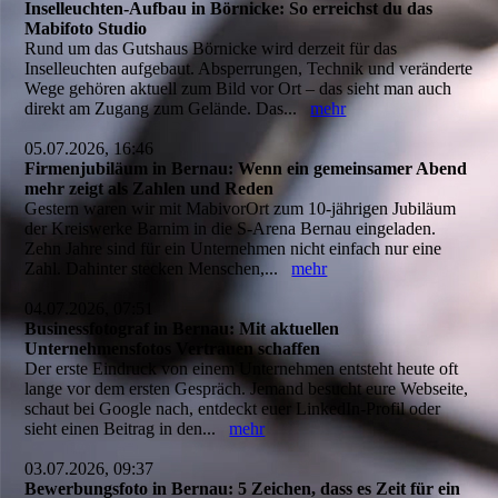
Inselleuchten-Aufbau in Börnicke: So erreichst du das
Mabifoto Studio
Rund um das Gutshaus Börnicke wird derzeit für das
Inselleuchten aufgebaut. Absperrungen, Technik und veränderte
Wege gehören aktuell zum Bild vor Ort – das sieht man auch
direkt am Zugang zum Gelände. Das...
mehr
05.07.2026, 16:46
Firmenjubiläum in Bernau: Wenn ein gemeinsamer Abend
mehr zeigt als Zahlen und Reden
Gestern waren wir mit MabivorOrt zum 10-jährigen Jubiläum
der Kreiswerke Barnim in die S-Arena Bernau eingeladen.
Zehn Jahre sind für ein Unternehmen nicht einfach nur eine
Zahl. Dahinter stecken Menschen,...
mehr
04.07.2026, 07:51
Businessfotograf in Bernau: Mit aktuellen
Unternehmensfotos Vertrauen schaffen
Der erste Eindruck von einem Unternehmen entsteht heute oft
lange vor dem ersten Gespräch. Jemand besucht eure Webseite,
schaut bei Google nach, entdeckt euer LinkedIn-Profil oder
sieht einen Beitrag in den...
mehr
03.07.2026, 09:37
Bewerbungsfoto in Bernau: 5 Zeichen, dass es Zeit für ein