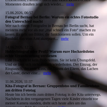
Momenten draußen zeigt sich wieder...
mehr
15.06.2026, 06:57
Fotograf Bernau bei Berlin: Warum ein echtes Fotostudio
den Unterschied macht
Wer nach einem Fotografen in Bernau bei Berlin sucht, hat
meistens mehr vor als nur „mal schnell ein Foto“ machen zu
lassen. Es geht um Bilder, die funktionieren sollen. Um ein
Passbild, das vom Amt akzeptiert...
mehr
14.06.2026, 12:25
Hobbyfotograf oder Profi? Warum eure Hochzeitsfotos
echte Verantwortung verdienen
Eine Hochzeit ist kein Probetermin. Sie ist kein Übungsfeld.
Und sie lässt sich nicht einfach wiederholen. Der Einzug, der
Ringtausch, der erste Kuss, die Tränen der Eltern, das Lachen
der Gäste, dieser eine...
mehr
11.06.2026, 11:37
Kita-Fotograf in Bernau: Gruppenfotos und Familienfotos
am dritten Fototag
Heute bin ich bereits zum dritten Fototag in der Kita unterwegs.
Nachdem in den vergangenen Tagen viele Kinder einzeln vor
meiner Kamera standen, dreht sich heute alles um das