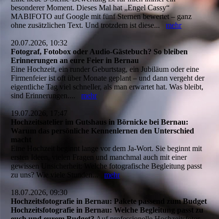
besonderer Moment. Dieses Mal hat „Engel Cassy“
MABIFOTO auf Google mit fünf Sternen bewertet – ganz
ohne zusätzlichen Text. Und trotzdem ist diese...
mehr
20.07.2026, 10:32
Fotograf, Fotobox oder Audio-Gästebuch? So bleiben
Erinnerungen an eure Feier in Bernau
Eine Hochzeit, ein runder Geburtstag, ein Jubiläum oder eine
Firmenfeier ist oft über Monate geplant – und dann vergeht der
eigentliche Tag viel schneller, als man erwartet hat. Was bleibt,
sind Erinnerungen....
mehr
19.07.2026, 17:47
Hochzeitsatelier im Gutshaus in Börnicke bei Bernau:
Warum das persönliche Kennenlernen den Unterschied
macht
Eine Hochzeit beginnt lange vor dem Ja-Wort. Sie beginnt mit
ersten Ideen, vielen Fragen und manchmal auch mit einer
gewissen Unsicherheit: Welche fotografische Begleitung passt
zu uns? Wie viele Stunden...
mehr
18.07.2026, 09:30
Hochzeitsfotografie in Bernau: Pakete passend zum Budget
Hochzeitsfotografie in Bernau: Welche Begleitung passt zu
euch und eurem Budget?
Auf professionelle Hochzeitsfotos