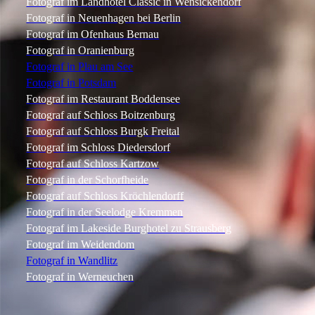
Fotograf im Landhotel Classic in Wensickendorf
Fotograf in Neuenhagen bei Berlin
Fotograf im Ofenhaus Bernau
Fotograf in Oranienburg
Fotograf in Plau am See
Fotograf in Potsdam
Fotograf im Restaurant Boddensee
Fotograf auf Schloss Boitzenburg
Fotograf auf Schloss Burgk Freital
Fotograf im Schloss Diedersdorf
Fotograf auf Schloss Kartzow
Fotograf in der Schorfheide
Fotograf auf Schloss Kröchlendorff
Fotograf in der Seelodge Kremmen
Fotograf im Lakeside Burghotel zu Strausberg
Fotograf im Weidendom
Fotograf in Wandlitz
Fotograf in Werneuchen