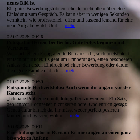
neues Bild ist
Ein gutes Bewerbungsfoto entscheidet nicht allein über eine
Einladung zum Gespräch. Es kann aber in wenigen Sekunden
vermitteln, wie professionell, offen und passend jemand für eine
neue Aufgabe wirkt. Und...
mehr
02.07.2026, 09:26
Fotograf in Bernau bei Berlin: Gute Fotos beginnen mit
Vertrauen
Wer nach einem Fotografen in Bernau sucht, sucht meist nicht
einfach nur Bilder. Es geht um Erinnerungen, einen besonderen
Anlass, den ersten Eindruck bei einer Bewerbung oder darum,
die eigene Familie endlich...
mehr
01.07.2026, 09:59
Entspannte Hochzeitsfotos: Auch wenn ihr ungern vor der
Kamera steht
„Ich habe Probleme damit, fotografiert zu werden.“ Ein Satz,
den ich vor Hochzeiten nicht selten höre. Und ehrlich gesagt:
Genau dafür bin ich da. Ihr müsst weder perfekt posieren
können noch wissen, wohin...
mehr
30.06.2026, 09:11
Einschulungsfotos in Bernau: Erinnerungen an einen ganz
besonderen Anfang