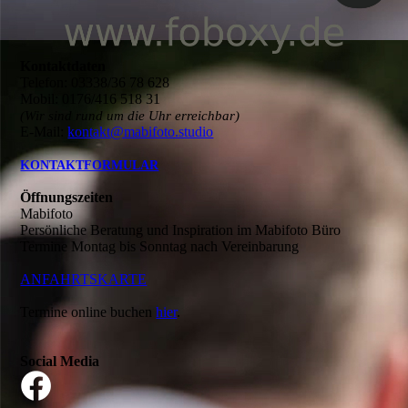
Kontaktdaten
Telefon: 03338/36 78 628
Mobil: 0176/416 518 31
(Wir sind rund um die Uhr erreichbar)
E-Mail:
kontakt@mabifoto.studio
KONTAKTFORMULAR
Öffnungszeiten
Mabifoto
Persönliche Beratung und Inspiration im Mabifoto Büro
Termine Montag bis Sonntag nach Vereinbarung
ANFAHRTSKARTE
Termine online buchen
hier
.
Social Media