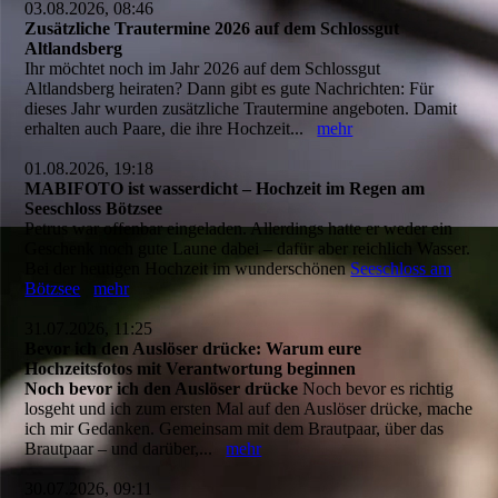
03.08.2026, 08:46
Zusätzliche Trautermine 2026 auf dem Schlossgut
Altlandsberg
Ihr möchtet noch im Jahr 2026 auf dem Schlossgut
Altlandsberg heiraten? Dann gibt es gute Nachrichten: Für
dieses Jahr wurden zusätzliche Trautermine angeboten. Damit
erhalten auch Paare, die ihre Hochzeit...
mehr
01.08.2026, 19:18
MABIFOTO ist wasserdicht – Hochzeit im Regen am
Seeschloss Bötzsee
Petrus war offenbar eingeladen. Allerdings hatte er weder ein
Geschenk noch gute Laune dabei – dafür aber reichlich Wasser.
Bei der heutigen Hochzeit im wunderschönen
Seeschloss am
Bötzsee
mehr
31.07.2026, 11:25
Bevor ich den Auslöser drücke: Warum eure
Hochzeitsfotos mit Verantwortung beginnen
Noch bevor ich den Auslöser drücke
Noch bevor es richtig
losgeht und ich zum ersten Mal auf den Auslöser drücke, mache
ich mir Gedanken. Gemeinsam mit dem Brautpaar, über das
Brautpaar – und darüber,...
mehr
30.07.2026, 09:11