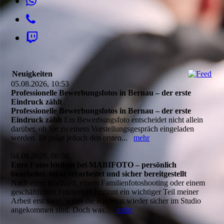
Neuigkeiten
05.08.2026, 10:53
Professionelle Bewerbungsfotos in Bernau – der erste
Eindruck zählt
Professionelle Bewerbungsfotos in Bernau – der erste
Eindruck zählt
Ein Bewerbungsfoto entscheidet nicht allein
darüber, ob Sie zu einem Vorstellungsgespräch eingeladen
werden. Es prägt jedoch den ersten...
mehr
04.08.2026, 08:58
Eure Fotos bleiben bei MABIFOTO – persönlich
bearbeitet, lokal verarbeitet und sicher bereitgestellt
Nach einer Hochzeit, einem Familienfotoshooting oder einem
geschäftlichen Fototermin beginnt ein wichtiger Teil meiner
Arbeit erst dann, wenn die Kameras wieder sicher im Studio
angekommen sind. Doch was...
mehr