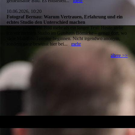
gemeinsame Bild: Es entstehen...
mehr
10.06.2026, 10:20
Fotograf Bernau: Warum Vertrauen, Erfahrung und ein
echtes Studio den Unterschied machen
Manchmal sagt ein Bild mehr als ein langer Text: Heute stehe
ich vor meinem Studio im Gutshaus Börnicke – genau dort, wo
viele Mabifoto-Termine beginnen. Nicht irgendwo anonym,
sondern ganz bewusst hier bei...
mehr
ältere >>