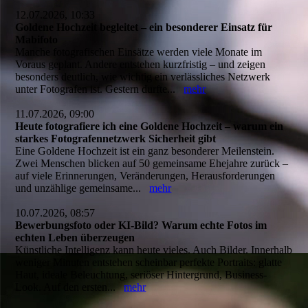
12.07.2026, 10:33
Goldene Hochzeit begleitet – ein besonderer Einsatz für
Mabifoto
Manche fotografischen Einsätze werden viele Monate im
Voraus geplant. Andere entstehen kurzfristig – und zeigen
besonders deutlich, wie wichtig ein verlässliches Netzwerk
unter Fotografen ist. Gestern durfte...
mehr
11.07.2026, 09:00
Heute fotografiere ich eine Goldene Hochzeit – warum ein
starkes Fotografennetzwerk Sicherheit gibt
Eine Goldene Hochzeit ist ein ganz besonderer Meilenstein.
Zwei Menschen blicken auf 50 gemeinsame Ehejahre zurück –
auf viele Erinnerungen, Veränderungen, Herausforderungen
und unzählige gemeinsame...
mehr
10.07.2026, 08:57
Bewerbungsfoto oder KI-Bild? Warum echte Fotos im
echten Leben überzeugen
Künstliche Intelligenz kann heute vieles. Auch Bilder. Innerhalb
weniger Minuten entstehen scheinbar perfekte Portraits: glatte
Haut, ideale Beleuchtung, seriöser Hintergrund, Business-
Look. Auf den ersten...
mehr