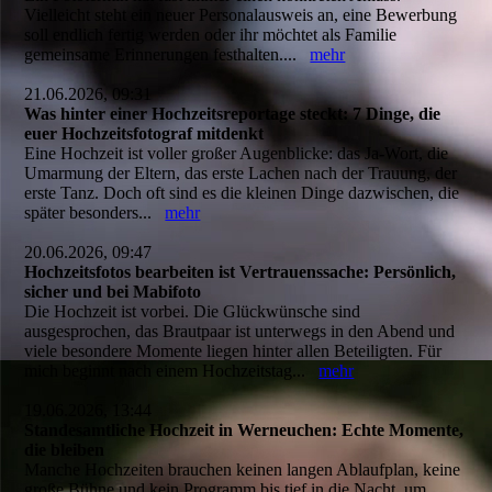
Vielleicht steht ein neuer Personalausweis an, eine Bewerbung
soll endlich fertig werden oder ihr möchtet als Familie
gemeinsame Erinnerungen festhalten....
mehr
21.06.2026, 09:31
Was hinter einer Hochzeitsreportage steckt: 7 Dinge, die
euer Hochzeitsfotograf mitdenkt
Eine Hochzeit ist voller großer Augenblicke: das Ja-Wort, die
Umarmung der Eltern, das erste Lachen nach der Trauung, der
erste Tanz. Doch oft sind es die kleinen Dinge dazwischen, die
später besonders...
mehr
20.06.2026, 09:47
Hochzeitsfotos bearbeiten ist Vertrauenssache: Persönlich,
sicher und bei Mabifoto
Die Hochzeit ist vorbei. Die Glückwünsche sind
ausgesprochen, das Brautpaar ist unterwegs in den Abend und
viele besondere Momente liegen hinter allen Beteiligten. Für
mich beginnt nach einem Hochzeitstag...
mehr
19.06.2026, 13:44
Standesamtliche Hochzeit in Werneuchen: Echte Momente,
die bleiben
Manche Hochzeiten brauchen keinen langen Ablaufplan, keine
große Bühne und kein Programm bis tief in die Nacht, um