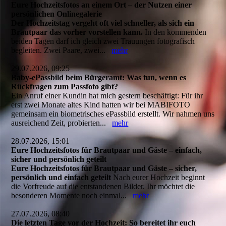
Eure Hochzeitsfotos an einem Ort – der Nutzen einer
persönlichen Onlinegalerie
Der Hochzeitstag vergeht oft viel schneller, als sich ein
Brautpaar das vorher vorstellen kann.
In den kommenden
beiden Tagen darf ich gleich zwei Trauungen fotografisch
begleiten. Zwei Paare, zwei...
mehr
29.07.2026, 09:25
Baby-ePassbild beim Bürgeramt: Was tun, wenn es
Rückfragen zum Passfoto gibt?
Ein Anruf einer Kundin hat mich gestern beschäftigt: Für ihr
erst zwei Monate altes Kind hatten wir bei MABIFOTO
gemeinsam ein biometrisches ePassbild erstellt. Wir nahmen uns
ausreichend Zeit, probierten...
mehr
28.07.2026, 15:01
Eure Hochzeitsfotos für Brautpaar und Gäste – einfach,
sicher und persönlich geteilt
Eure Hochzeitsfotos für Brautpaar und Gäste – sicher,
persönlich und einfach geteilt
Nach eurer Hochzeit beginnt
die Vorfreude auf die entstandenen Bilder. Ihr möchtet die
besonderen Momente noch einmal...
mehr
27.07.2026, 08:40
Die letzten Tage vor der Hochzeit: So bereitet ihr euch