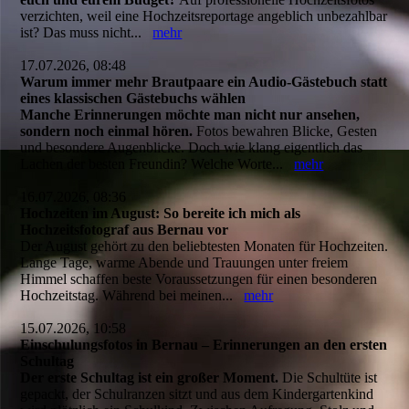
verzichten, weil eine Hochzeitsreportage angeblich unbezahlbar
ist? Das muss nicht...
mehr
17.07.2026, 08:48
Warum immer mehr Brautpaare ein Audio-Gästebuch statt
eines klassischen Gästebuchs wählen
Manche Erinnerungen möchte man nicht nur ansehen,
sondern noch einmal hören.
Fotos bewahren Blicke, Gesten
und besondere Augenblicke. Doch wie klang eigentlich das
Lachen der besten Freundin? Welche Worte...
mehr
16.07.2026, 08:36
Hochzeiten im August: So bereite ich mich als
Hochzeitsfotograf aus Bernau vor
Der August gehört zu den beliebtesten Monaten für Hochzeiten.
Lange Tage, warme Abende und Trauungen unter freiem
Himmel schaffen beste Voraussetzungen für einen besonderen
Hochzeitstag. Während bei meinen...
mehr
15.07.2026, 10:58
Einschulungsfotos in Bernau – Erinnerungen an den ersten
Schultag
Der erste Schultag ist ein großer Moment.
Die Schultüte ist
gepackt, der Schulranzen sitzt und aus dem Kindergartenkind