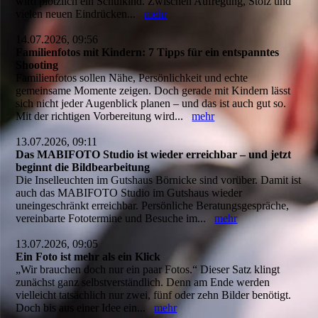
wird plötzlich ein Schulkind. Zwischen Aufregung, Stolz und
vielen neuen Eindrücken...
mehr
14.07.2026, 09:56
Familienfotos mit Kindern: 7 Tipps für ein entspanntes
Shooting
Familienfotos sollen Nähe, Persönlichkeit und echte
gemeinsame Momente zeigen. Doch gerade mit Kindern lässt
sich nicht jeder Augenblick planen – und das ist auch gut so.
Mit der richtigen Vorbereitung wird...
mehr
13.07.2026, 09:11
Das MABIFOTO Studio ist wieder erreichbar – und jetzt
beginnt die Bildbearbeitung
Die Inselleuchten im Gutshaus Börnicke sind vorüber. Damit ist
auch das MABIFOTO Studio im Gutshaus wieder
uneingeschränkt erreichbar. Persönliche Beratungsgespräche,
vereinbarte Fototermine und Besuche im...
mehr
13.07.2026, 09:05
Ein Foto ist mehr als ein Klick
„Wir brauchen doch nur ein paar Fotos.“ Dieser Satz klingt
zunächst ganz selbstverständlich. Denn am Ende werden
vielleicht tatsächlich nur zwei, fünf oder zehn Bilder benötigt.
Doch bis aus einer Idee ein...
mehr