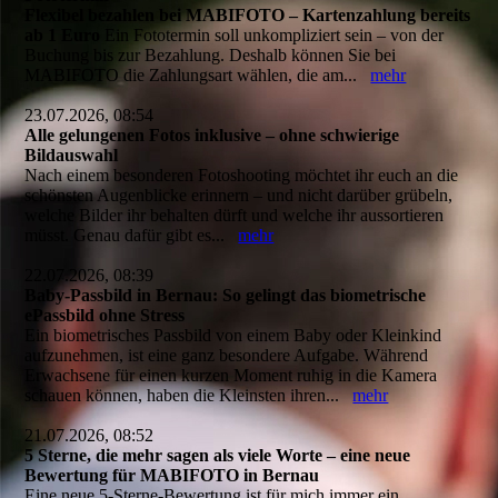
Flexibel bezahlen bei MABIFOTO – Kartenzahlung bereits
ab 1 Euro
Ein Fototermin soll unkompliziert sein – von der
Buchung bis zur Bezahlung. Deshalb können Sie bei
MABIFOTO die Zahlungsart wählen, die am...
mehr
23.07.2026, 08:54
Alle gelungenen Fotos inklusive – ohne schwierige
Bildauswahl
Nach einem besonderen Fotoshooting möchtet ihr euch an die
schönsten Augenblicke erinnern – und nicht darüber grübeln,
welche Bilder ihr behalten dürft und welche ihr aussortieren
müsst. Genau dafür gibt es...
mehr
22.07.2026, 08:39
Baby-Passbild in Bernau: So gelingt das biometrische
ePassbild ohne Stress
Ein biometrisches Passbild von einem Baby oder Kleinkind
aufzunehmen, ist eine ganz besondere Aufgabe. Während
Erwachsene für einen kurzen Moment ruhig in die Kamera
schauen können, haben die Kleinsten ihren...
mehr
21.07.2026, 08:52
5 Sterne, die mehr sagen als viele Worte – eine neue
Bewertung für MABIFOTO in Bernau
Eine neue 5-Sterne-Bewertung ist für mich immer ein