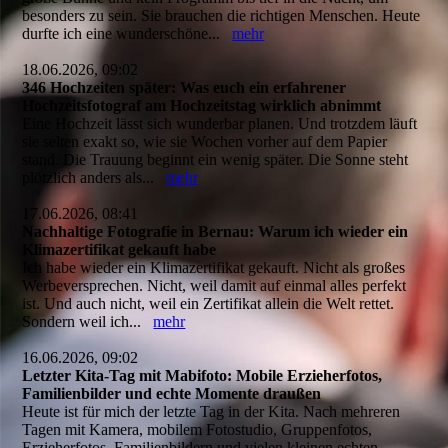
besonders zu sein. Sie brauchen die richtigen Menschen. Heute
durfte ich eine wunderschöne...
mehr
18.06.2026, 09:02
346 Hochzeiten später: Was euch ein erfahrener
Hochzeitsfotograf am Hochzeitstag wirklich abnimmt
Eine Hochzeit lässt sich wunderbar planen. Und trotzdem läuft
sie selten exakt so, wie sie Wochen vorher auf dem Papier
stand. Die Trauung beginnt ein wenig später. Die Sonne steht
plötzlich anders als...
mehr
17.06.2026, 08:41
Nachhaltige Fotografie in Bernau: Warum ich wieder ein
Klimazertifikat gekauft habe
Ich habe wieder ein Klimazertifikat gekauft. Nicht als großes
Werbeversprechen. Nicht, weil damit auf einmal alles perfekt
ist. Und auch nicht, weil ein Zertifikat allein die Welt rettet.
Sondern weil ich...
mehr
16.06.2026, 09:02
Letzter Kita-Tag mit Mabifoto: Mobile Erzieherfotos,
Familienbilder und echte Momente draußen
Heute ist für mich der letzte Tag in der Kita. Nach mehreren
Tagen mit Kamera, mobilem Fotostudio, Gruppenfotos,
Erzieherfotos, Familienbildern und vielen kleinen echten