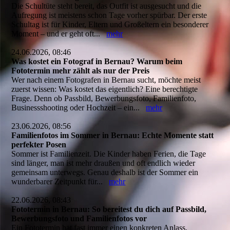
Die Schultüte steht bereit, das Outfit ist ausgesucht und die
Aufregung ist meistens schon Tage vorher spürbar. Der erste
Schultag ist für Kinder, Eltern und Großeltern ein besonderer
Moment – und er geht oft...
mehr
24.06.2026, 08:46
Was kostet ein Fotograf in Bernau? Warum beim
Fototermin mehr zählt als nur der Preis
Wer nach einem Fotografen in Bernau sucht, möchte meist
zuerst wissen: Was kostet das eigentlich? Eine berechtigte
Frage. Denn ob Passbild, Bewerbungsfoto, Familienfoto,
Businessshooting oder Hochzeit – ein...
mehr
23.06.2026, 08:56
Familienfotos im Sommer in Bernau: Echte Momente statt
perfekter Posen
Sommer ist Familienzeit. Die Kinder haben Ferien, die Tage
sind länger, man ist mehr draußen und oft endlich wieder
gemeinsam unterwegs. Genau deshalb ist der Sommer ein
wunderbarer Zeitpunkt für...
mehr
22.06.2026, 08:43
Fototermin in Bernau: So bereitest du dich auf Passbild,
Bewerbungsfoto und Familienfotos vor
Ein Fototermin hat fast immer einen konkreten Anlass.