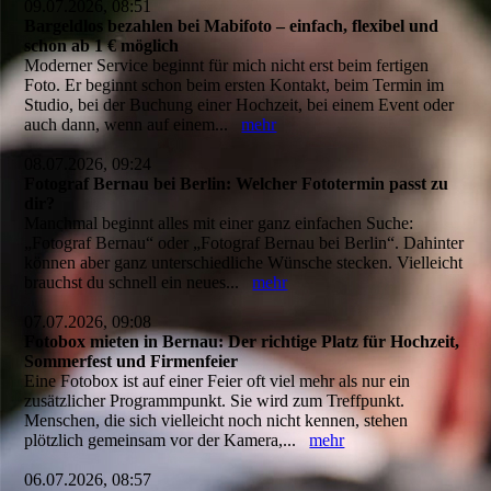
09.07.2026, 08:51
Bargeldlos bezahlen bei Mabifoto – einfach, flexibel und
schon ab 1 € möglich
Moderner Service beginnt für mich nicht erst beim fertigen
Foto. Er beginnt schon beim ersten Kontakt, beim Termin im
Studio, bei der Buchung einer Hochzeit, bei einem Event oder
auch dann, wenn auf einem...
mehr
08.07.2026, 09:24
Fotograf Bernau bei Berlin: Welcher Fototermin passt zu
dir?
Manchmal beginnt alles mit einer ganz einfachen Suche:
„Fotograf Bernau“ oder „Fotograf Bernau bei Berlin“. Dahinter
können aber ganz unterschiedliche Wünsche stecken. Vielleicht
brauchst du schnell ein neues...
mehr
07.07.2026, 09:08
Fotobox mieten in Bernau: Der richtige Platz für Hochzeit,
Sommerfest und Firmenfeier
Eine Fotobox ist auf einer Feier oft viel mehr als nur ein
zusätzlicher Programmpunkt. Sie wird zum Treffpunkt.
Menschen, die sich vielleicht noch nicht kennen, stehen
plötzlich gemeinsam vor der Kamera,...
mehr
06.07.2026, 08:57