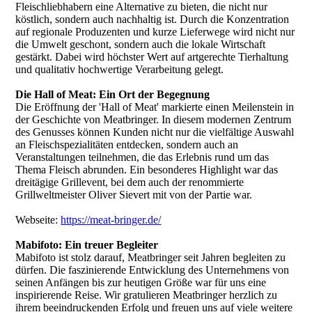
Fleischliebhabern eine Alternative zu bieten, die nicht nur
köstlich, sondern auch nachhaltig ist. Durch die Konzentration
auf regionale Produzenten und kurze Lieferwege wird nicht nur
die Umwelt geschont, sondern auch die lokale Wirtschaft
gestärkt. Dabei wird höchster Wert auf artgerechte Tierhaltung
und qualitativ hochwertige Verarbeitung gelegt.
Die Hall of Meat: Ein Ort der Begegnung
Die Eröffnung der 'Hall of Meat' markierte einen Meilenstein in
der Geschichte von Meatbringer. In diesem modernen Zentrum
des Genusses können Kunden nicht nur die vielfältige Auswahl
an Fleischspezialitäten entdecken, sondern auch an
Veranstaltungen teilnehmen, die das Erlebnis rund um das
Thema Fleisch abrunden. Ein besonderes Highlight war das
dreitägige Grillevent, bei dem auch der renommierte
Grillweltmeister Oliver Sievert mit von der Partie war.
Webseite:
https://meat-bringer.de/
Mabifoto: Ein treuer Begleiter
Mabifoto ist stolz darauf, Meatbringer seit Jahren begleiten zu
dürfen. Die faszinierende Entwicklung des Unternehmens von
seinen Anfängen bis zur heutigen Größe war für uns eine
inspirierende Reise. Wir gratulieren Meatbringer herzlich zu
ihrem beeindruckenden Erfolg und freuen uns auf viele weitere