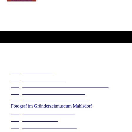
Fotograf in Altlandsberg
Fotograf in Bernau bei Berlin
Fotograf im Annenhof Eventlocation in Werneuchen
Fotograf in der Fachwerkkirche Tuchen
Fotograf im Café Wildau am Werbellinsee
Fotograf im Gründerzeitmuseum Mahlsdorf
Fotograf im Gut Leben Landresort
Fotograf auf Gut Sarnow
Fotograf im Seeschloss am Bötzsee