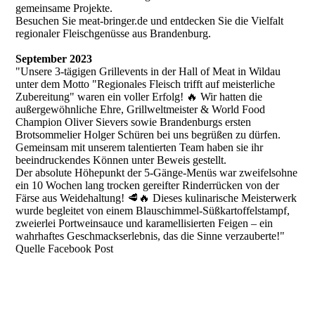
gemeinsame Projekte.
Besuchen Sie meat-bringer.de und entdecken Sie die Vielfalt
regionaler Fleischgenüsse aus Brandenburg.
September 2023
"
Unsere 3-tägigen Grillevents in der Hall of Meat in Wildau
unter dem Motto "Regionales Fleisch trifft auf meisterliche
Zubereitung" waren ein voller Erfolg! 🔥 Wir hatten die
außergewöhnliche Ehre, Grillweltmeister & World Food
Champion Oliver Sievers sowie Brandenburgs ersten
Brotsommelier Holger Schüren bei uns begrüßen zu dürfen.
Gemeinsam mit unserem talentierten Team haben sie ihr
beeindruckendes Können unter Beweis gestellt.
Der absolute Höhepunkt der 5-Gänge-Menüs war zweifelsohne
ein 10 Wochen lang trocken gereifter Rinderrücken von der
Färse aus Weidehaltung! 🥩🔥 Dieses kulinarische Meisterwerk
wurde begleitet von einem Blauschimmel-Süßkartoffelstampf,
zweierlei Portweinsauce und karamellisierten Feigen – ein
wahrhaftes Geschmackserlebnis, das die Sinne verzauberte!"
Quelle Facebook Post