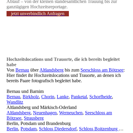
Ablauf – von der kleinen standesamtlichen Trauung bis zur
ganztägigen Hochzeitsreportage.
jetzt unverbindlich Anfragen
Hochzeitslocations und Trauorte, die ich bereits begleitet
habe
Von
Bernau
über
Altlandsberg
bis zum
Seeschloss am Bötzsee
:
Hier findet ihr Hochzeitslocations und Trauorte, an denen ich
bereits Paare fotografisch begleitet habe.
Bernau und Barnim
Bernau
,
Birkholz
,
Chorin
,
Lanke
,
Panketal
,
Schorfheide
,
Wandlitz
Altlandsberg und Märkisch-Oderland
Altlandsberg
,
Neuenhagen
,
Werneuchen
,
Seeschloss am
Bötzsee
,
Strausberg
Berlin, Potsdam und Brandenburg
Berlin
,
Potsdam
,
Schloss Diedersdorf
,
Schloss Boitzenburg
…