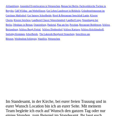
Altlandsberg
,
Annenhof Eventlocation in Werneuchen
,
Bernau bei Berlin
,
Fachwerkkirche Tuchen in
Breydin
,
Café Wildau - am Werbellinsee
,
Gut Leben Landresort in Birkholz
,
Gründerzeitmuseum im
Gutshaus Mahlsdorf
,
Gut Sarnow Schorfheide
,
Hotel & Restaurant Seeschloß Lanke
,
Kloster
Chorin
,
Kloster Jerichow
,
Landhotel Classic Wensickendorf
,
Landhof Liepe
,
Neuenhagen bei
Berlin
,
Ofenhaus in Bernau
,
Oranienburg
,
Panketal
,
Plau am See
,
Potsdam
,
Restaurant Boddensee
,
Schloss
Boitzenburg
,
Schloss Burgk Freital
,
Schloss Diedersdorf
,
Schloss Kartzow
,
Schloss Kröchlendorff
,
Seelodge Kremmen
,
Schorfheide
,
The Lakeside Burghotel Strausberg
,
Seeschloss am
Bötzsee
,
Weidendom Schlepzig
,
Wandlitz
,
Werneuchen
Im Standesamt, in der Kirche, bei eurer freien Trauung und in
eurer Wunsch Location bin ich an eurer Seite. Mit meinem
Team begleite ich euch auf Wunsch den ganzen Tag oder nur
einige Stunden, zum Beispiel im Standesamt. Ihr lasst euch