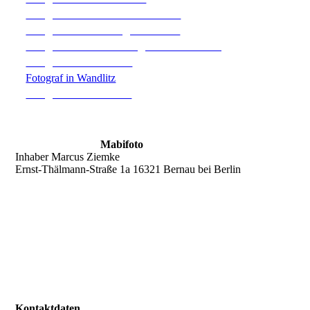
Fotograf auf Schloss Kröchlendorff
Fotograf in der Seelodge Kremmen
Fotograf im Lakeside Burghotel zu Strausberg
Fotograf im Weidendom
Fotograf in Wandlitz
Fotograf in Werneuchen
Mabifoto
Inhaber Marcus Ziemke
Ernst-Thälmann-Straße 1a 16321 Bernau bei Berlin
Kontaktdaten