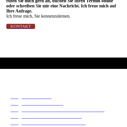
rufen Sie mich gern an, buchen Sie Ihren Termin online
oder schreiben Sie mir eine Nachricht. Ich freue mich auf
Ihre Anfrage.
Ich freue mich, Sie kennenzulernen.
KONTAKT
Fotograf in Altlandsberg
Fotograf in Bernau bei Berlin
Fotograf im Annenhof Eventlocation in Werneuchen
Fotograf in der Fachwerkkirche Tuchen
Fotograf im Café Wildau am Werbellinsee