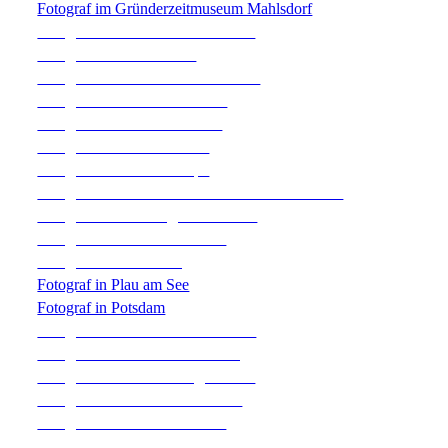
Fotograf im Gründerzeitmuseum Mahlsdorf
Fotograf im Gut Leben Landresort
Fotograf auf Gut Sarnow
Fotograf im Seeschloss am Bötzsee
Fotograf im Seeschloss Lanke
Fotograf im Kloster Jerichow
Fotograf im Kloster Chorin
Fotograf im Landhof Liepe
Fotograf im Landhotel Classic in Wensickendorf
Fotograf in Neuenhagen bei Berlin
Fotograf im Ofenhaus Bernau
Fotograf in Oranienburg
Fotograf in Plau am See
Fotograf in Potsdam
Fotograf im Restaurant Boddensee
Fotograf auf Schloss Boitzenburg
Fotograf auf Schloss Burgk Freital
Fotograf im Schloss Diedersdorf
Fotograf auf Schloss Kartzow
Fotograf in der Schorfheide