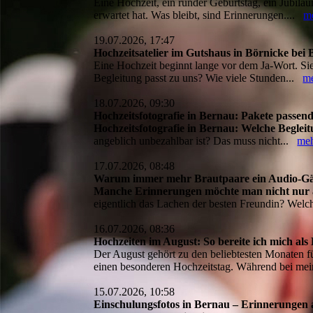
Eine Hochzeit, ein runder Geburtstag, ein Jubiläu
erwartet hat. Was bleibt, sind Erinnerungen....
m
19.07.2026, 17:47
Hochzeitsatelier im Gutshaus in Börnicke be
Eine Hochzeit beginnt lange vor dem Ja-Wort. Sie
Begleitung passt zu uns? Wie viele Stunden...
m
18.07.2026, 09:30
Hochzeitsfotografie in Bernau: Pakete passe
Hochzeitsfotografie in Bernau: Welche Beglei
angeblich unbezahlbar ist? Das muss nicht...
me
17.07.2026, 08:48
Warum immer mehr Brautpaare ein Audio-Gäst
Manche Erinnerungen möchte man nicht nur a
eigentlich das Lachen der besten Freundin? Wel
16.07.2026, 08:36
Hochzeiten im August: So bereite ich mich als
Der August gehört zu den beliebtesten Monaten 
einen besonderen Hochzeitstag. Während bei me
15.07.2026, 10:58
Einschulungsfotos in Bernau – Erinnerungen 