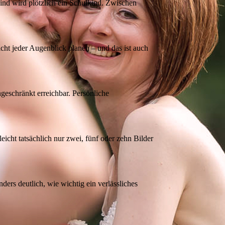
kind wird plötzlich ein Schulkind. Zwischen
cht jeder Augenblick planen – und das ist auch
eschränkt erreichbar. Persönliche
icht tatsächlich nur zwei, fünf oder zehn Bilder
ers deutlich, wie wichtig ein verlässliches