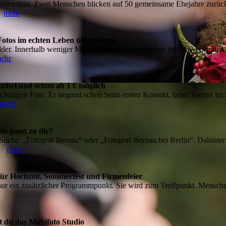
eilenstein. Zwei Menschen blicken auf 50 gemeinsame Ehejahre zurück
..
mehr
otos im echten Leben überzeugen
der. Innerhalb weniger Minuten entstehen scheinbar perfekte Portraits: 
ehr
exibel und schon ab 1 € möglich
m fertigen Foto. Er beginnt schon beim ersten Kontakt, beim Termin im 
mehr
in passt zu dir?
 Suche: „Fotograf Bernau“ oder „Fotograf Bernau bei Berlin“. Dahinte
...
mehr
 für Hochzeit, Sommerfest und Firmenfeier
s nur ein zusätzlicher Programmpunkt. Sie wird zum Treffpunkt. Menschen
st du das Mabifoto Studio