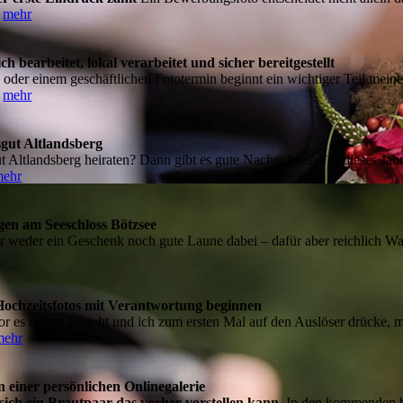
.
mehr
bearbeitet, lokal verarbeitet und sicher bereitgestellt
oder einem geschäftlichen Fototermin beginnt ein wichtiger Teil mein
.
mehr
sgut Altlandsberg
 Altlandsberg heiraten? Dann gibt es gute Nachrichten: Für dieses Jah
mehr
en am Seeschloss Bötzsee
 er weder ein Geschenk noch gute Laune dabei – dafür aber reichlich Wa
ochzeitsfotos mit Verantwortung beginnen
 es richtig losgeht und ich zum ersten Mal auf den Auslöser drücke
mehr
 einer persönlichen Onlinegalerie
s sich ein Brautpaar das vorher vorstellen kann.
In den kommenden be