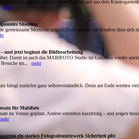
Schultüte ist gepackt, der Schulranzen sitzt und aus dem Kindergarten
..
mehr
tspanntes Shooting
hte gemeinsame Momente zeigen. Doch gerade mit Kindern lässt sich ni
hr
 und jetzt beginnt die Bildbearbeitung
rüber. Damit ist auch das MABIFOTO Studio im Gutshaus wieder uneing
d Besuche im...
mehr
tz klingt zunächst ganz selbstverständlich. Denn am Ende werden vielle
insatz für Mabifoto
te im Voraus geplant. Andere entstehen kurzfristig – und zeigen besond
mehr
– warum ein starkes Fotografennetzwerk Sicherheit gibt