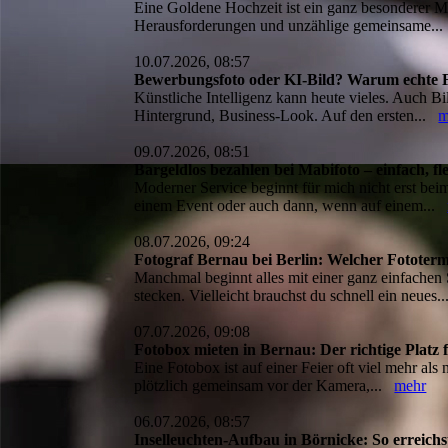
Eine Goldene Hochzeit ist ein ganz besonderer M
Herausforderungen und unzählige gemeinsame.
10.07.2026, 08:57
Bewerbungsfoto oder KI-Bild? Warum echte F
Künstliche Intelligenz kann heute vieles. Auch Bil
Hintergrund, Business-Look. Auf den ersten...
m
09.07.2026, 08:51
Bargeldlos bezahlen bei Mabifoto – einfach, fl
Moderner Service beginnt für mich nicht erst bei
einem Event oder auch dann, wenn auf einem...
08.07.2026, 09:24
Fotograf Bernau bei Berlin: Welcher Fototerm
Manchmal beginnt alles mit einer ganz einfachen
stecken. Vielleicht brauchst du schnell ein neues
07.07.2026, 09:08
Fotobox mieten in Bernau: Der richtige Platz
Eine Fotobox ist auf einer Feier oft viel mehr al
plötzlich gemeinsam vor der Kamera,...
mehr
06.07.2026, 08:57
Inselleuchten-Aufbau in Börnicke: So erreich