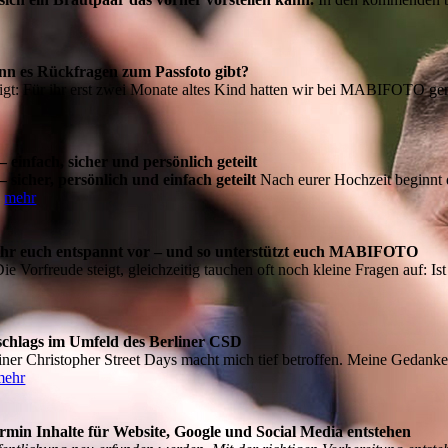
nn es Rückfragen zum Passfoto gibt?
igt: Für ihr erst zwei Monate altes Kind hatten wir bei MABIFOTO geme
einfach, sicher und persönlich geteilt
sicher, persönlich und einfach geteilt
Nach eurer Hochzeit beginnt d
.
mehr
et ihr euch entspannt vor – und so unterstützt euch MABIFOTO
e Vorfreude steigt, gleichzeitig tauchen oft noch kleine Fragen auf: Ist
schlags im Umfeld des Berliner CSD
er Christopher Street Days macht mich tief betroffen. Meine Gedanken 
mehr
min Inhalte für Website, Google und Social Media entstehen