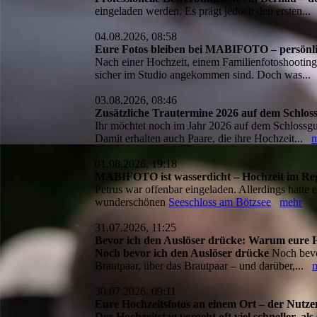
eingeladen werden. Es prägt jedoch den ersten..
04.08.2026, 08:58
Eure Fotos bleiben bei MABIFOTO – persönlich 
Nach einer Hochzeit, einem Familienfotoshooting 
sicher im Studio angekommen sind. Doch was..
03.08.2026, 08:46
Zusätzliche Trautermine 2026 auf dem Schlos
Ihr möchtet noch im Jahr 2026 auf dem Schlossgut
Damit erhalten auch Paare, die ihre Hochzeit...
01.08.2026, 19:18
MABIFOTO ist wasserdicht – Hochzeit im Reg
Petrus war offenbar eingeladen. Allerdings hatte
wunderschönen
Seeschloss am Bötzsee
mehr
31.07.2026, 11:25
Bevor ich den Auslöser drücke: Warum eure H
Noch bevor ich den Auslöser drücke
Noch bevor
Brautpaar, über das Brautpaar – und darüber,...
30.07.2026, 09:11
Eure Hochzeitsfotos an einem Ort – der Nutzen
Der Hochzeitstag vergeht oft viel schneller, al