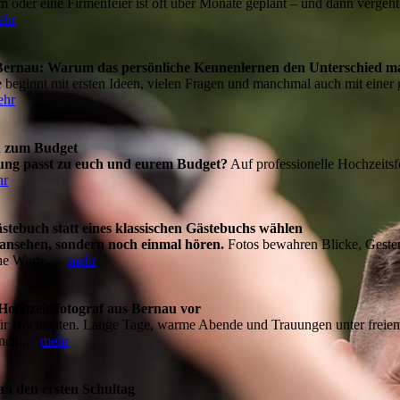
m oder eine Firmenfeier ist oft über Monate geplant – und dann vergeht 
ehr
i Bernau: Warum das persönliche Kennenlernen den Unterschied m
 beginnt mit ersten Ideen, vielen Fragen und manchmal auch mit einer
ehr
nd zum Budget
tung passt zu euch und eurem Budget?
Auf professionelle Hochzeitsf
hr
ebuch statt eines klassischen Gästebuchs wählen
nsehen, sondern noch einmal hören.
Fotos bewahren Blicke, Geste
che Worte...
mehr
 Hochzeitsfotograf aus Bernau vor
für Hochzeiten. Lange Tage, warme Abende und Trauungen unter freie
inen...
mehr
an den ersten Schultag