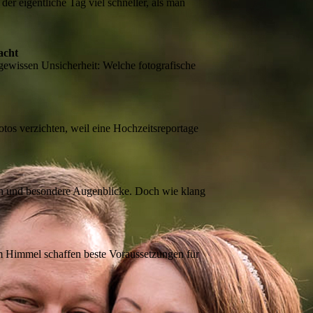
der eigentliche Tag viel schneller, als man
acht
 gewissen Unsicherheit: Welche fotografische
otos verzichten, weil eine Hochzeitsreportage
n und besondere Augenblicke. Doch wie klang
m Himmel schaffen beste Voraussetzungen für