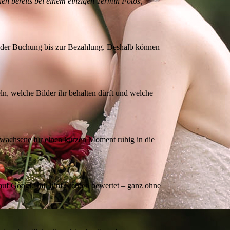
hen bereits bei einem einzigen Termin Fotos,
n der Buchung bis zur Bezahlung. Deshalb können
n, welche Bilder ihr behalten dürft und welche
wachsene für einen kurzen Moment ruhig in die
f Google mit fünf Sternen bewertet – ganz ohne