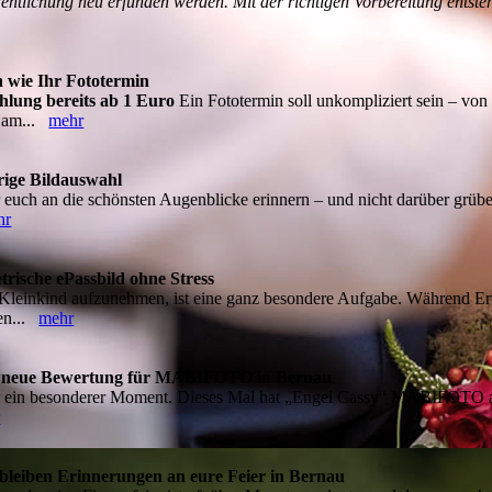
ffentlichung neu erfunden werden. Mit der richtigen Vorbereitung entste
 wie Ihr Fototermin
lung bereits ab 1 Euro
Ein Fototermin soll unkompliziert sein – vo
e am...
mehr
rige Bildauswahl
euch an die schönsten Augenblicke erinnern – und nicht darüber grübel
hr
trische ePassbild ohne Stress
 Kleinkind aufzunehmen, ist eine ganz besondere Aufgabe. Während Er
ren...
mehr
eine neue Bewertung für MABIFOTO in Bernau
er ein besonderer Moment. Dieses Mal hat „Engel Cassy“ MABIFOTO au
r
bleiben Erinnerungen an eure Feier in Bernau