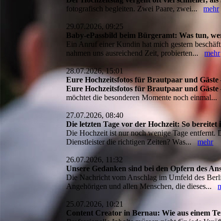
fotografisch begleiten. Zwei Paare, zwei...
mehr
29.07.2026, 09:25
Baby-ePassbild beim Bürgeramt: Was tun, we
Ein Anruf einer Kundin hat mich gestern beschäft
nahmen uns ausreichend Zeit, probierten...
mehr
28.07.2026, 15:01
Eure Hochzeitsfotos für Brautpaar und Gäste – 
Eure Hochzeitsfotos für Brautpaar und Gäste – 
möchtet die besonderen Momente noch einmal..
27.07.2026, 08:40
Die letzten Tage vor der Hochzeit: So bereit
Die Hochzeit ist nur noch wenige Tage entfernt. Di
Dienstleister die richtigen Zeiten? Was...
mehr
26.07.2026, 11:32
Unsere Gedanken sind bei den Opfern des An
Die Nachricht vom Anschlag im Umfeld des Berlin
Angehörigen und allen Menschen, die dieses...
25.07.2026, 10:21
Content Creator in Bernau: Wie aus einem Ter