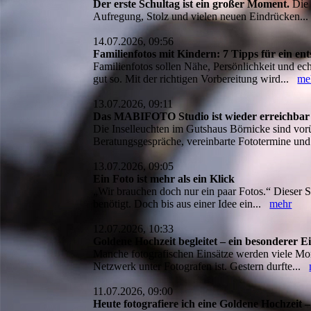
Der erste Schultag ist ein großer Moment.
Die 
Aufregung, Stolz und vielen neuen Eindrücken.
14.07.2026, 09:56
Familienfotos mit Kindern: 7 Tipps für ein en
Familienfotos sollen Nähe, Persönlichkeit und ec
gut so. Mit der richtigen Vorbereitung wird...
me
13.07.2026, 09:11
Das MABIFOTO Studio ist wieder erreichbar –
Die Inselleuchten im Gutshaus Börnicke sind vo
Beratungsgespräche, vereinbarte Fototermine un
13.07.2026, 09:05
Ein Foto ist mehr als ein Klick
„Wir brauchen doch nur ein paar Fotos.“ Dieser Sa
benötigt. Doch bis aus einer Idee ein...
mehr
12.07.2026, 10:33
Goldene Hochzeit begleitet – ein besonderer E
Manche fotografischen Einsätze werden viele Mona
Netzwerk unter Fotografen ist. Gestern durfte...
11.07.2026, 09:00
Heute fotografiere ich eine Goldene Hochzeit 