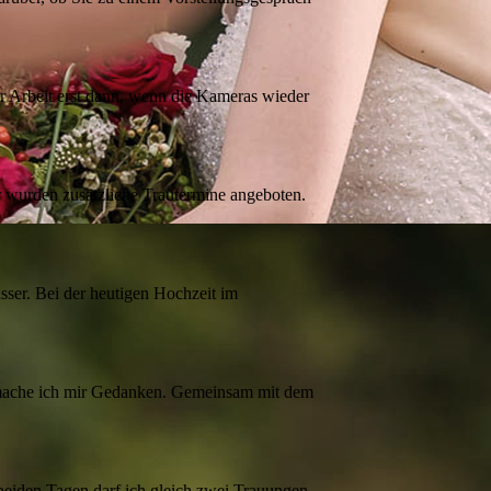
er Arbeit erst dann, wenn die Kameras wieder
r wurden zusätzliche Trautermine angeboten.
sser. Bei der heutigen Hochzeit im
, mache ich mir Gedanken. Gemeinsam mit dem
iden Tagen darf ich gleich zwei Trauungen