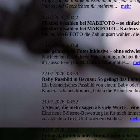
Professionelle Inhalte müssen nicht für jede Verö
Videos und Geschichten für mehrere...
mehr
24.07.2026, 08:52
Flexibel bezahlen bei MABIFOTO – so einfach
Flexibel bezahlen bei MABIFOTO – Kartenzah
Sie bei MABIFOTO die Zahlungsart wählen, di
23.07.2026, 08:54
Alle gelungenen Fotos inklusive – ohne schwie
Nach einem besonderen Fotoshooting möchtet ihr 
ihr aussortieren müsst. Genau dafür gibt es...
me
22.07.2026, 08:39
Baby-Passbild in Bernau: So gelingt das biome
Ein biometrisches Passbild von einem Baby oder
Kamera schauen können, haben die Kleinsten ih
21.07.2026, 08:52
5 Sterne, die mehr sagen als viele Worte – 
Eine neue 5-Sterne-Bewertung ist für mich imm
zusätzlichen Text. Und trotzdem ist diese...
meh
20.07.2026, 10:32
Fotograf, Fotobox oder Audio-Gästebuch? So 