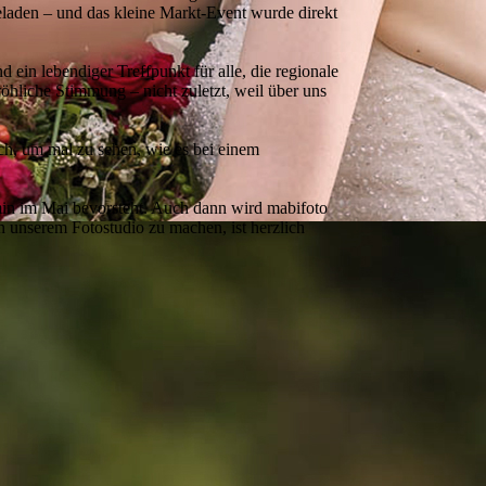
aden – und das kleine Markt-Event wurde direkt
 ein lebendiger Treffpunkt für alle, die regionale
öhliche Stimmung – nicht zuletzt, weil über uns
ch, um mal zu sehen, wie es bei einem
rmin im Mai bevorsteht. Auch dann wird mabifoto
n unserem Fotostudio zu machen, ist herzlich