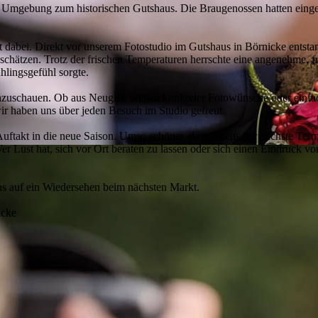
Umgebung zum historischen Gutshaus. Die Braugenossen hatten eingel
 dabei. Direkt vor unserem Fotostudio im Gutshaus in Börnicke entstand
chätzen. Trotz der frischen Temperaturen herrschte eine angenehme, fr
hlingsgefühl sorgte.
einzuschauen. Ob aus Neugier, wegen konkreter Fotowünsche oder einfa
wir haben uns über jeden Besuch im Studio gefreut.
uftakt in die neue Saison. Umso schöner, dass bereits der nächste Te
r Lust hat, sich vor Ort beraten zu lassen oder sich einen Eindruck vo
ns auf ein Wiedersehen beim nächsten Markt.
icke