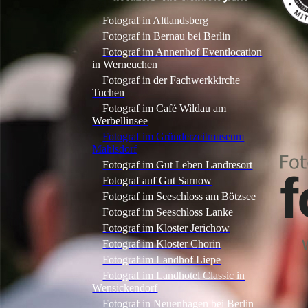
Fotograf in Altlandsberg
Fotograf in Bernau bei Berlin
Fotograf im Annenhof Eventlocation
in Werneuchen
Fotograf in der Fachwerkkirche
Tuchen
Fotograf im Café Wildau am
Werbellinsee
Fotograf im Gründerzeitmuseum
Mahlsdorf
Fotograf im Gut Leben Landresort
Fotograf auf Gut Sarnow
Fotograf im Seeschloss am Bötzsee
Fotograf im Seeschloss Lanke
Fotograf im Kloster Jerichow
Fotograf im Kloster Chorin
Fotograf im Landhof Liepe
Fotograf im Landhotel Classic in
Wensickendorf
Fotograf in Neuenhagen bei Berlin