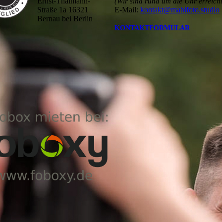
Ernst-Thälmann-
(Wir sind rund um die Uhr erreich
Straße 1a 16321
E-Mail:
kontakt@mabifoto.studio
Bernau bei Berlin
KONTAKTFORMULAR