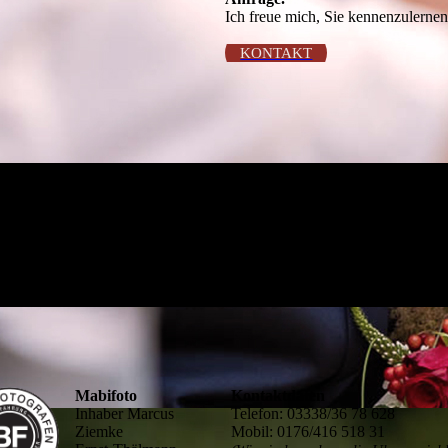
Ich freue mich, Sie kennenzulernen
KONTAKT
Mabifoto
Kontaktdaten
Inhaber Marcus
Telefon: 03338/36 78 628
Ziemke
Mobil: 0176/416 518 31