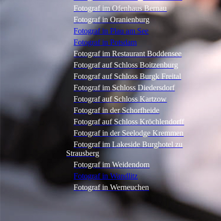
Fotograf im Ofenhaus Bernau
Fotograf in Oranienburg
Fotograf in Plau am See
Fotograf in Potsdam
Fotograf im Restaurant Boddensee
Fotograf auf Schloss Boitzenburg
Fotograf auf Schloss Burgk Freital
Fotograf im Schloss Diedersdorf
Fotograf auf Schloss Kartzow
Fotograf in der Schorfheide
Fotograf auf Schloss Kröchlendorff
Fotograf in der Seelodge Kremmen
Fotograf im Lakeside Burghotel zu
Strausberg
Fotograf im Weidendom
Fotograf in Wandlitz
Fotograf in Werneuchen