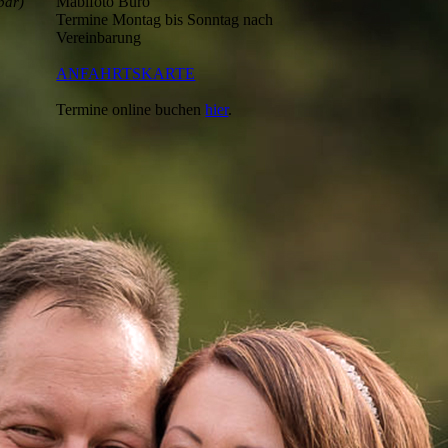
Mabifoto Büro
bar)
Termine Montag bis Sonntag nach
Vereinbarung
ANFAHRTSKARTE
Termine online buchen
hier
.