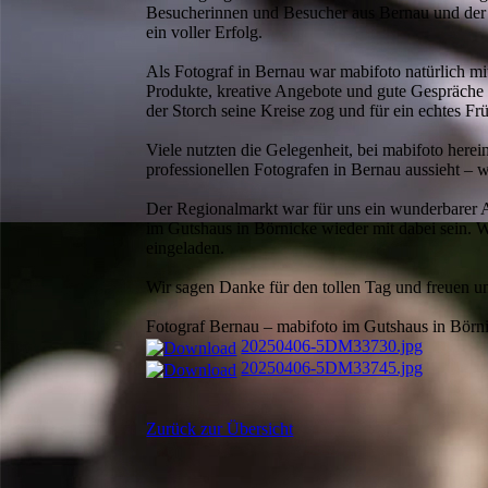
Besucherinnen und Besucher aus Bernau und der 
ein voller Erfolg.
Als Fotograf in Bernau war mabifoto natürlich mit
Produkte, kreative Angebote und gute Gespräche s
der Storch seine Kreise zog und für ein echtes Frü
Viele nutzten die Gelegenheit, bei mabifoto her
professionellen Fotografen in Bernau aussieht – 
Der Regionalmarkt war für uns ein wunderbarer A
im Gutshaus in Börnicke wieder mit dabei sein. We
eingeladen.
Wir sagen Danke für den tollen Tag und freuen u
Fotograf Bernau – mabifoto im Gutshaus in Börn
20250406-5DM33730.jpg
20250406-5DM33745.jpg
Zurück zur Übersicht